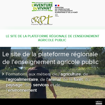
LE SITE DE LA PLATEFORME RÉGIONALE DE L'ENSEIGNEMENT
AGRICOLE PUBLIC
Le site de la plateforme régionale
de l'enseignement agricole public
Formations aux métiers de l'
agriculture
, de
l'
agroalimentaire
, de l'
animal
, de la
forêt
, du
paysage
, des
services
et de
l'
environnement