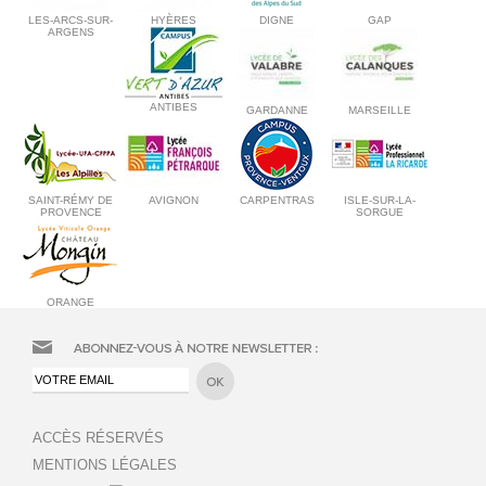
LES-ARCS-SUR-
HYÈRES
DIGNE
GAP
ARGENS
ANTIBES
GARDANNE
MARSEILLE
SAINT-RÉMY DE
AVIGNON
CARPENTRAS
ISLE-SUR-LA-
PROVENCE
SORGUE
ORANGE
ACCÈS RÉSERVÉS
MENTIONS LÉGALES