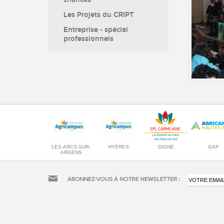
chances
Les Projets du CRIPT
Entreprise - spécial
professionnels
LES-ARCS-SUR-
HYÈRES
DIGNE
GAP
ARGENS