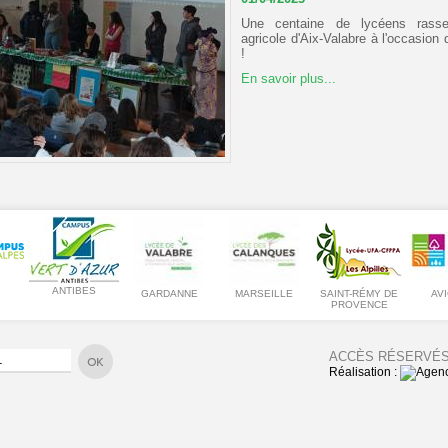
Une centaine de lycéens rass
agricole d'Aix-Valabre à l'occasion
!
En savoir plus...
ANTIBES
GARDANNE
MARSEILLE
SAINT-RÉMY DE
AV
PROVENCE
ACCÈS RÉSERVÉ
Réalisation :